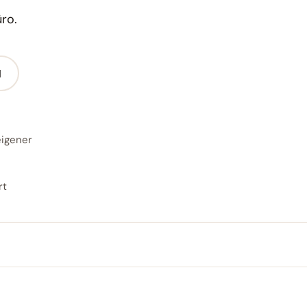
ro.
N
eigener
rt