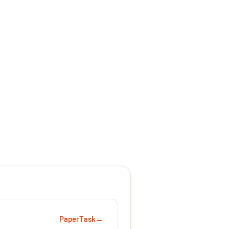
PaperTask
→