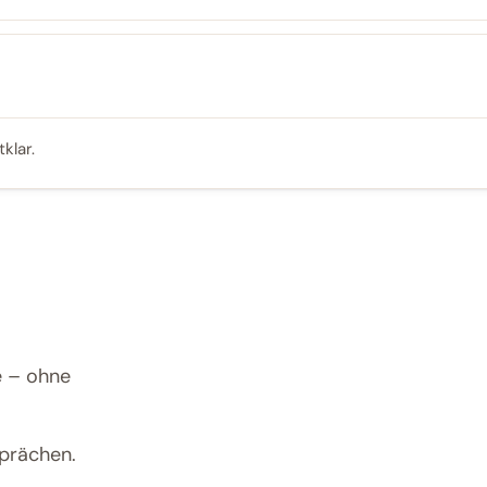
klar.
e – ohne
prächen.