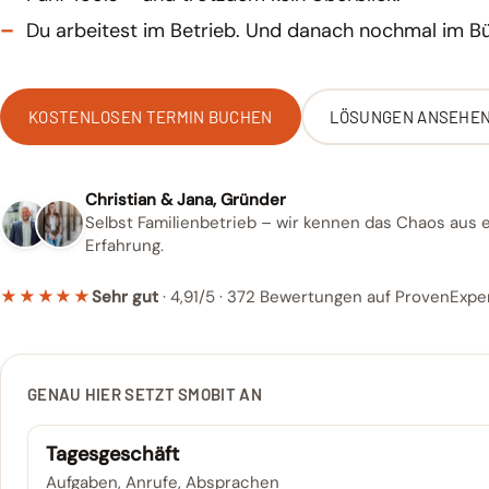
–
Du arbeitest im Betrieb. Und danach nochmal im Bü
KOSTENLOSEN TERMIN BUCHEN
LÖSUNGEN ANSEHE
Christian & Jana, Gründer
Selbst Familienbetrieb – wir kennen das Chaos aus 
Erfahrung.
★★★★★
Sehr gut
· 4,91/5 · 372 Bewertungen auf ProvenExpe
GENAU HIER SETZT SMOBIT AN
Tagesgeschäft
Aufgaben, Anrufe, Absprachen