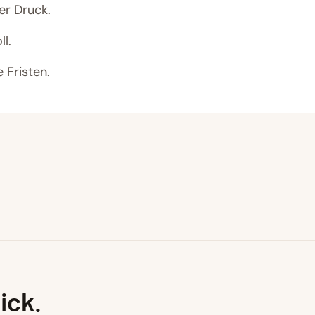
r Druck.
l.
 Fristen.
ick.